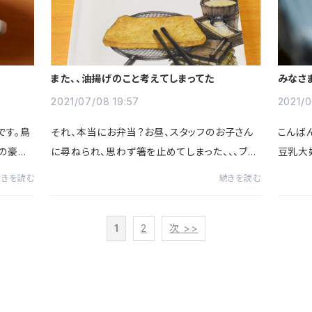
また、、油揚げのこと考えてしまってた
みなさ
2021/07/08 19:57
2021/0
です。鳥
それ、本当にお弁当？お昼、スタッフのお子さん
こんば
の豪雨
に尋ねられ、思わず箸を止めてしまった、、、ブロ
豆乳大
た！！セ
グ担当の高木です。笑今日は手を抜いた！！、、、
♪笑自
続きを読む
続きを読む
節！スイ
なんて言えず＾＾白米！味噌汁！！卵焼き！！！の三
乳を購
品。確かに粗...
社して初
1
2
次 >>