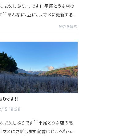
ま、お久しぶり…、です！！平尾とうふ店の
す＾＾あんなに、豆に、、、マメに更新すると
ながらお久しぶりとなってしまいました。
続きを読む
んな一年だったかというと個人的には高
やっと一児...
ぶりです！！
2/15 18:38
ま、お久しぶりです＾＾平尾とうふ店の高
！！マメに更新します宣言はどこへ行っ