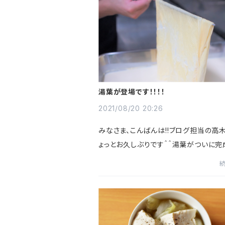
湯葉が登場です！！！！
2021/08/20 20:26
みなさま、こんばんは!!ブログ担当の高木
ょっとお久しぶりです＾＾湯葉がついに完
したー！！！！待ちに待った逸品。試行錯
返しまして店頭に並んでいます(^^)こ
段階のショットなの...