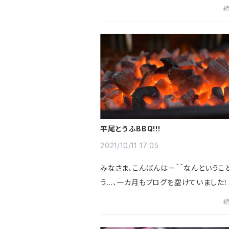
ていただきました。小さな販売コーナー
が、絶え間なくお客さんに来ていただき
しうちのお豆腐を好きにな...
平尾とうふBBQ!!!
2021/10/11 17:05
みなさま、こんばんはー＾＾なんというこ
う…、一カ月もブログを空けていました！
タ発見～♪と思って溜まった写真たち。。
て、あっという間に過ぎる時間 笑先日
のお客さんから「30代...