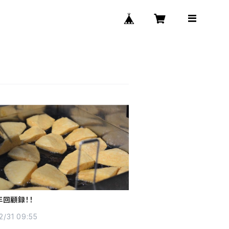
年回顧録！！
2/31 09:55