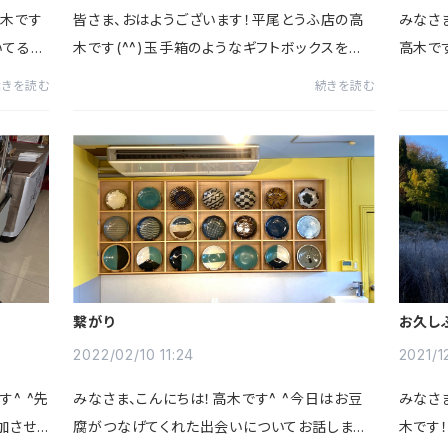
高木です
皆さま、おはようございます！平尾とうふ店の高
みなさ
いてる出
木です(^^)玉手箱のようなギフトボックスを作
高木で
召し上が
りたい！！ワクワクするようなフレーズを考えて
宣言し
続きを読む
続きを読む
み上げ
早くも一週間あまり…普段馴染みがありすぎる
今年ど
せいもあってか、頭を捻って...
木、今年
繋がり
お久し
2022/02/10 11:24
2021/1
^ ^先
みなさま、こんにちは！高木です^ ^今日はお豆
みなさ
加させ
腐がつなげてくれた出会いについてお話します!
木です